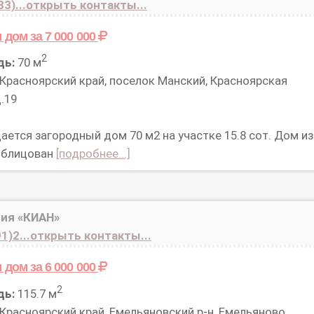
83)...открыть контакты...
м дом
за 7 000 000
2
дь:
70 м
Красноярский край, поселок Манский, Красноярская
д.19
ается загородный дом 70 м2 на участке 15.8 сот. Дом из
 облицован
[подробнее...]
ия «КИАН»
1)2...открыть контакты...
м дом
за 6 000 000
2
дь:
115.7 м
Красноярский край, Емельяновский р-н, Емельяново,