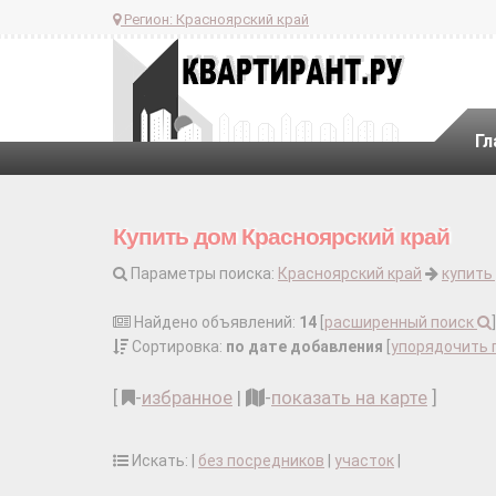
Регион:
Красноярский край
Гл
Купить дом Красноярский край
Параметры поиска:
Красноярский край
купить
Найдено объявлений:
14
[
расширенный поиск
]
Сортировка:
по дате добавления
[
упорядочить 
[
-
избранное
|
-
показать на карте
]
Искать: |
без посредников
|
участок
|