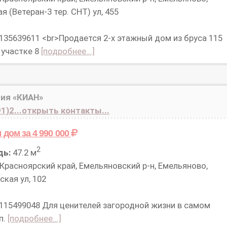
я (Ветеран-3 тер. СНТ) ул, 455
 135639611 <br>Продается 2-х этажный дом из бруса 115
а участке 8
[подробнее...]
ия «КИАН»
1)2...открыть контакты...
м дом
за 4 990 000
2
дь:
47.2 м
Красноярский край, Емельяновский р-н, Емельяново,
кая ул, 102
 115499048 Для ценителей загородной жизни в самом
п.
[подробнее...]