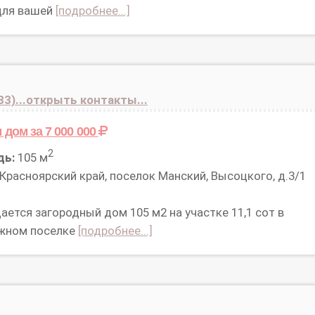
для вашей
[подробнее...]
83)...открыть контакты...
м дом
за 7 000 000
2
дь:
105 м
Красноярский край, поселок Манский, Высоцкого, д.3/1
ается загородный дом 105 м2 на участке 11,1 сот в
жном поселке
[подробнее...]