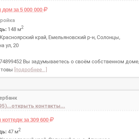
м дом
за 5 000 000
ройка
2
дь:
148 м
Красноярский край, Емельяновский р-н, Солонцы,
а ул, 20
 74899452 Вы задумываетесь о своём собственном доме
готовы
[подробнее...]
ербанк
95)...открыть контакты...
 коттедж
за 309 600
2
дь:
47 м