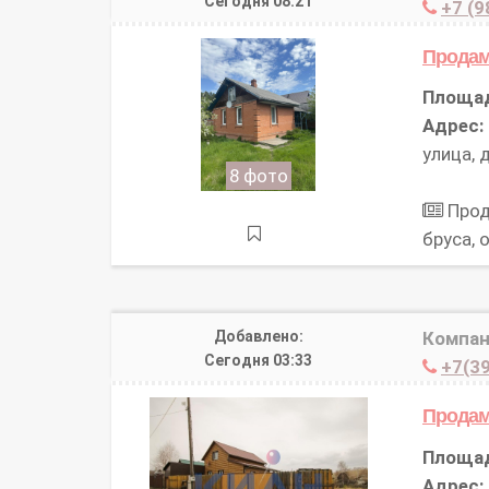
Сегодня 08:21
+7 (9
Прода
Площа
Адрес:
улица, 
8 фото
Прод
бруса,
Добавлено:
Компан
Сегодня 03:33
+7(39
Прода
Площа
Адрес: