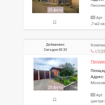
Песочна
25 фото
Арт.
,7 м2 н
Добавлено:
Компан
Сегодня 03:33
+7(39
Прода
Площа
Адрес:
Московс
25 фото
Арт.
центре 