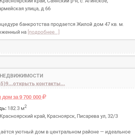
Красноярский край, Саянский р-н, с. Агинское,
рмейская улица, д.66
оцедуре банкротства продается Жилой дом 47 кв. м.
оженный на
[подробнее...]
 НЕДВИЖИМОСТИ
5)9...открыть контакты...
м дом
за 9 700 000
2
дь:
182.3 м
Красноярский край, Красноярск, Писарева ул, 32/3
аётся уютный дом в центральном районе — идеальное