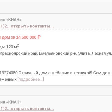
ия «КИАН»
1)2...открыть контакты...
м дом
за 14 500 000
2
дь:
120 м
Красноярский край, Емельяновский р-н, Элита, Лесная ул,
 19274050 Отличный дом с мебелью и техникой! Сам дом
ременных
[подробнее...]
ия «КИАН»
1)2...открыть контакты...