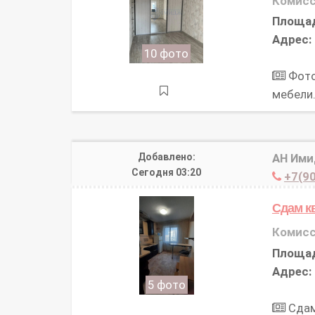
Комисс
Площа
Адрес:
10 фото
Фото
мебели.
Добавлено:
АН Им
Сегодня 03:20
+7(90
Сдам к
Комисс
Площа
Адрес:
5 фото
Сдам