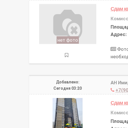
Сдам к
Комисс
Площа
Адрес:
нет фото
Фото
необхо
Добавлено:
АН Им
Сегодня 03:20
+7(90
Сдам к
Комисс
Площа