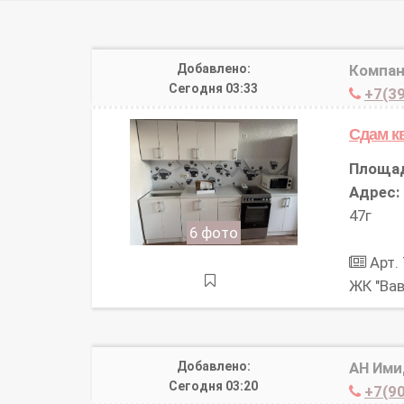
Добавлено:
Компан
Сегодня 03:33
+7(39
Сдам к
Площа
Адрес:
47г
6 фото
Арт.
ЖК "Ва
Добавлено:
АН Им
Сегодня 03:20
+7(90