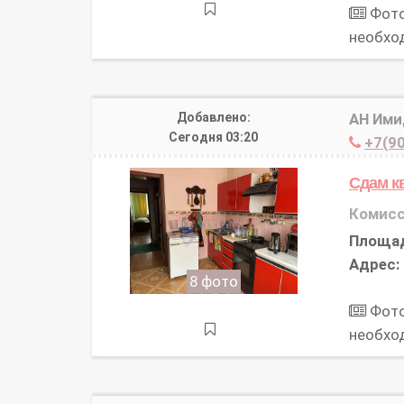
Фото
необхо
Добавлено:
АН Им
Сегодня 03:20
+7(90
Сдам к
Комисс
Площа
Адрес:
8 фото
Фото
необхо