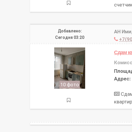
счетчи
Добавлено:
АН Им
Сегодня 03:20
+7(90
Сдам к
Комисс
Площа
Адрес:
10 фото
Сдам
кварти