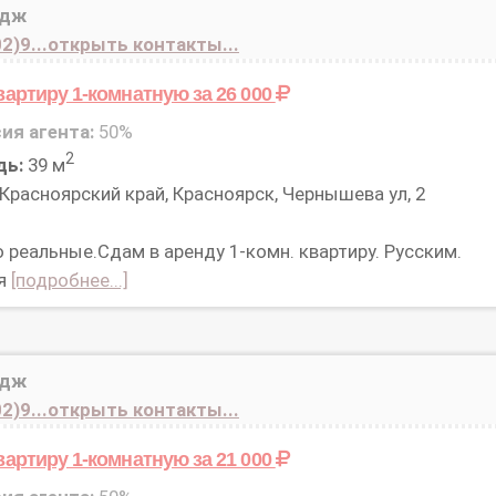
идж
2)9...открыть контакты...
вартиру 1-комнатную
за 26 000
ия агента:
50%
2
дь:
39 м
Красноярский край, Красноярск, Чернышева ул, 2
 реальные.Сдам в аренду 1-комн. квартиру. Русским.
ся
[подробнее...]
идж
2)9...открыть контакты...
вартиру 1-комнатную
за 21 000