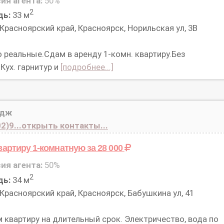
ия агента:
50%
2
дь:
33 м
Красноярский край, Красноярск, Норильская ул, 3В
 реальные.Сдам в аренду 1-комн. квартиру.Без
Кух. гарнитур и
[подробнее...]
идж
2)9...открыть контакты...
вартиру 1-комнатную
за 28 000
ия агента:
50%
2
дь:
34 м
Красноярский край, Красноярск, Бабушкина ул, 41
 квартиру на длительный срок. Электричество, вода по