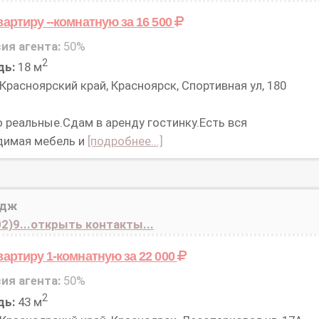
вартиру --комнатную
за 16 500
ия агента:
50%
2
дь:
18 м
Красноярский край, Красноярск, Спортивная ул, 180
 реальные.Сдам в аренду гостинку.Есть вся
димая мебель и
[подробнее...]
идж
2)9...открыть контакты...
вартиру 1-комнатную
за 22 000
ия агента:
50%
2
дь:
43 м