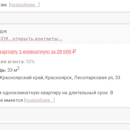
кам.
[подробнее...]
идж
2)9...открыть контакты...
вартиру 1-комнатную
за 28 000
ия агента:
50%
2
дь:
33 м
Красноярский край, Красноярск, Лесопарковая ул, 33
 однокомнатную квартиру на длительный срок. В
ре имеется
[подробнее...]