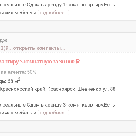
 реальные.Сдам в аренду 1-комн. квартиру.Есть
димая мебель и
[подробнее...]
идж
2)9...открыть контакты...
вартиру 3-комнатную
за 30 000
ия агента:
50%
2
дь:
68 м
Красноярский край, Красноярск, Шевченко ул, 88
 реальные.Сдам в аренду 3-комн. квартиру.Есть
димая мебель и
[подробнее...]