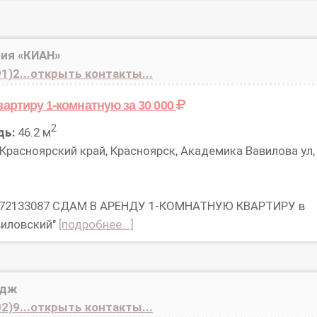
ия «КИАН»
1)2...открыть контакты...
вартиру 1-комнатную
за 30 000
2
дь:
46.2 м
Красноярский край, Красноярск, Академика Вавилова ул,
 72133087 СДАМ В АРЕНДУ 1-КОМНАТНУЮ КВАРТИРУ в
виловский"
[подробнее...]
идж
2)9...открыть контакты...