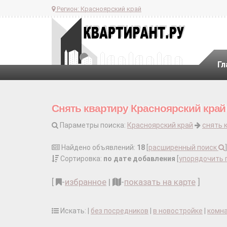
Регион:
Красноярский край
Гл
Снять квартиру Красноярский край
Параметры поиска:
Красноярский край
снять 
Найдено объявлений:
18
[
расширенный поиск
]
Сортировка:
по дате добавления
[
упорядочить 
[
-
избранное
|
-
показать на карте
]
Искать: |
без посредников
|
в новостройке
|
комн