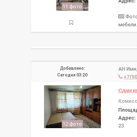
Адрес:
11 фото
Фото
мебели
Добавлено:
АН Им
Сегодня 03:20
+7(90
Сдам к
Комисс
Площа
Адрес:
12 фото
23