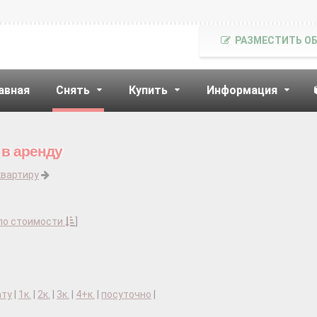
РАЗМЕСТИТЬ О
авная
Снять
Купить
Информация
 в аренду
квартиру
по стоимости
]
ату
|
1к.
|
2к.
|
3к.
|
4+к.
|
посуточно
|