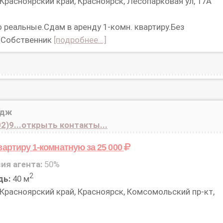
Красноярский край, Красноярск, Лесопарковая ул, 17А
 реальные.Сдам в аренду 1-комн. квартиру.Без
.Собственник
[подробнее...]
идж
2)9...открыть контакты...
вартиру 1-комнатную
за 25 000
ия агента:
50%
2
дь:
40 м
Красноярский край, Красноярск, Комсомольский пр-кт,