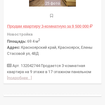
25 фото
Продам квартиру 3-комнатную
за 9 500 000
Новостройка
2
Площадь:
69.4 м
Адрес:
Красноярский край, Красноярск, Елены
Стасовой ул, 48Д
Арт. 132042744 Пpодаeтcя 3-комнaтная
кваpтира на 9 этаже в 17-этажном панельном
[подробнее...]