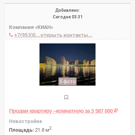
Добавлено:
Сегодня 03:31
Компания «КИАН»
+7(953)5...открыть контакты...
5 фото
Продам квартиру --комнатную
за 3 587 000
Новостройка
2
Площадь:
21.8 м