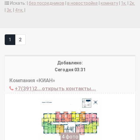
Искать: |
без посредников
|
в новостройке
|
комнату
|
1к.
|
2к.
|
3к.
|
4+к.
|
1
2
Добавлено:
Сегодня 03:31
Компания «КИАН»
+7(391)2...открыть контакты...
4 фото