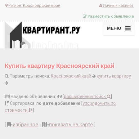
Регион:
Красноярский край
Личный кабинет
Разместить объявление
МЕНЮ
Купить квартиру Красноярский край
Параметры поиска:
Красноярский край
купить квартиру
Найдено объявлений:
49
[
расширенный поиск
]
Сортировка:
по дате добавления
[
упорядочить по
стоимости
]
[
-
избранное
|
-
показать на карте
]