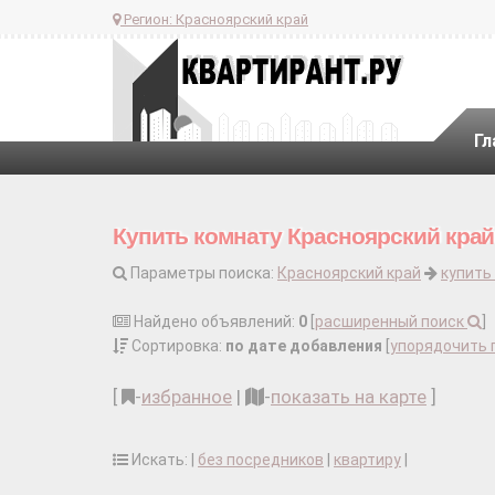
Регион:
Красноярский край
Гл
Купить комнату Красноярский край
Параметры поиска:
Красноярский край
купить
Найдено объявлений:
0
[
расширенный поиск
]
Сортировка:
по дате добавления
[
упорядочить 
[
-
избранное
|
-
показать на карте
]
Искать: |
без посредников
|
квартиру
|