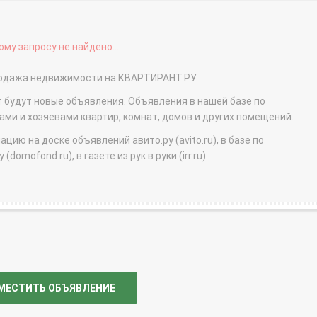
му запросу не найдено...
продажа недвижимости на КВАРТИРАНТ.РУ
т будут новые объявления. Объявления в нашей базе по
и и хозяевами квартир, комнат, домов и других помещений.
ю на доске объявлений авито.ру (avito.ru), в базе по
domofond.ru), в газете из рук в руки (irr.ru).
МЕСТИТЬ ОБЪЯВЛЕНИЕ