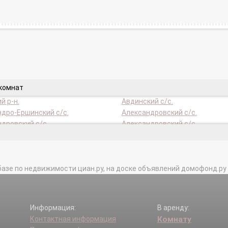
 комнат
й р-н.
Авдинский с/с.
дро-Ершинский с/с.
Александровский с/с.
дровский с/с.
Александровский с/с.
нский с/с.
Амыльский с/с.
ий с/с.
Апано-Ключинский с/с.
ск г.
Артюгинский с/с.
базе по недвижимости циан.ру, на доске объявлений домофонд.ру и в 
.
Ачинский р-н.
нский с/с.
Бараитский с/с.
кий с/с.
Белоярский с/с.
ский с/с.
Березовский р-н.
Информация:
В аренду:
ский с/с.
Бирилюсский р-н.
Контактная информация
Комнату
 г.
Боготольский р-н.