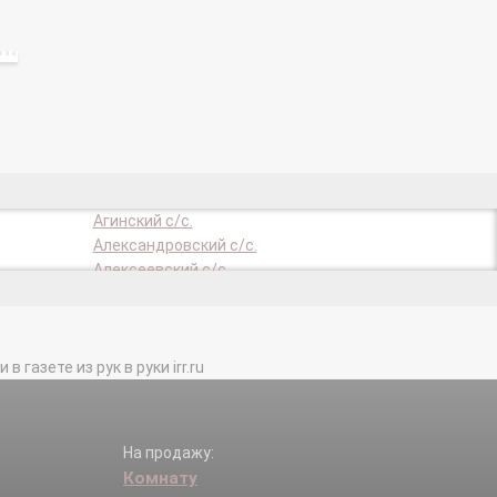
Агинский с/с.
Александровский с/с.
Алексеевский с/с.
Анашенский с/с.
Араданский с/с.
Астафьевский с/с.
газете из рук в руки irr.ru
Балайский с/с.
Бартатский с/с.
Белякинский с/с.
Березовский с/с.
На продажу:
Благовещенский с/с.
Комнату
Боготольский с/с.