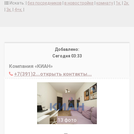
Искать: |
без посредников
|
в новостройке
|
комнату
|
1к.
|
2к.
|
3к.
|
4+к.
|
Добавлено:
Сегодня 03:33
Компания «КИАН»
+7(391)2...открыть контакты...
13 фото