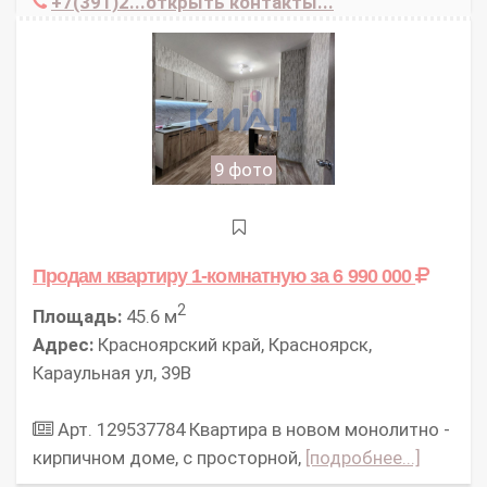
+7(391)2...открыть контакты...
9 фото
Продам квартиру 1-комнатную
за 6 990 000
2
Площадь:
45.6 м
Адрес:
Красноярский край, Красноярск,
Караульная ул, 39В
Арт. 129537784 Квартира в новом монолитно -
кирпичном доме, с просторной,
[подробнее...]