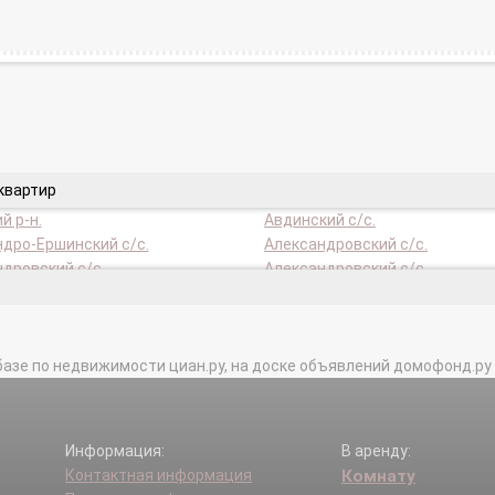
квартир
й р-н.
Авдинский с/с.
дро-Ершинский с/с.
Александровский с/с.
дровский с/с.
Александровский с/с.
нский с/с.
Амыльский с/с.
ий с/с.
Апано-Ключинский с/с.
ск г.
Артюгинский с/с.
базе по недвижимости циан.ру, на доске объявлений домофонд.ру и в 
.
Ачинский р-н.
нский с/с.
Бараитский с/с.
кий с/с.
Белоярский с/с.
ский с/с.
Березовский р-н.
Информация:
В аренду:
ский с/с.
Бирилюсский р-н.
Контактная информация
Комнату
 г.
Боготольский р-н.