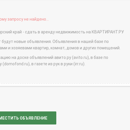
му запросу не найдено...
сноярский край - сдать в аренду недвижимость на КВАРТИРАНТ.РУ
т будут новые объявления. Объявления в нашей базе по
и и хозяевами квартир, комнат, домов и других помещений.
ю на доске объявлений авито.ру (avito.ru), в базе по
domofond.ru), в газете из рук в руки (irr.ru).
МЕСТИТЬ ОБЪЯВЛЕНИЕ