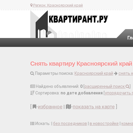
Регион:
Красноярский край
Гл
Снять квартиру Красноярский край
Параметры поиска:
Красноярский край
снять 
Найдено объявлений:
0
[
расширенный поиск
]
Сортировка:
по дате добавления
[
упорядочить 
[
-
избранное
|
-
показать на карте
]
Искать: |
без посредников
|
в новостройке
|
комн