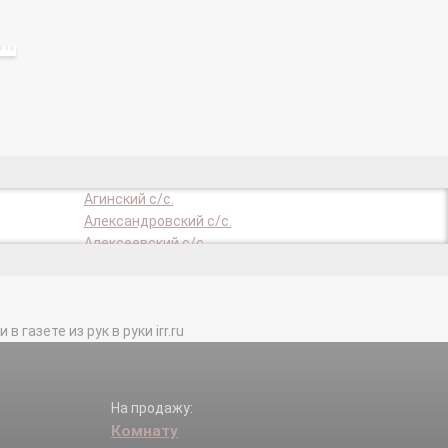
Агинский с/с.
Александровский с/с.
Алексеевский с/с.
Анашенский с/с.
Араданский с/с.
Астафьевский с/с.
газете из рук в руки irr.ru
Балайский с/с.
Бартатский с/с.
Белякинский с/с.
Березовский с/с.
На продажу:
Благовещенский с/с.
Комнату
Боготольский с/с.