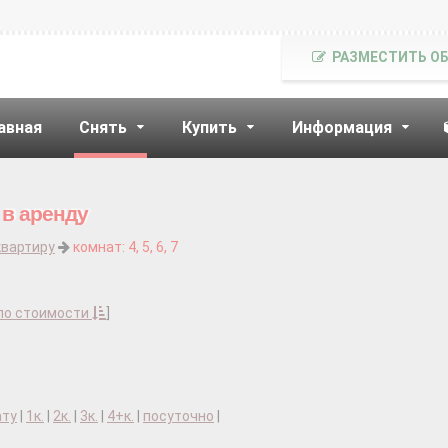
РАЗМЕСТИТЬ О
авная
Снять
Купить
Информация
 в аренду
квартиру
комнат: 4, 5, 6, 7
по стоимости
]
ату
|
1к.
|
2к.
|
3к.
|
4+к.
|
посуточно
|