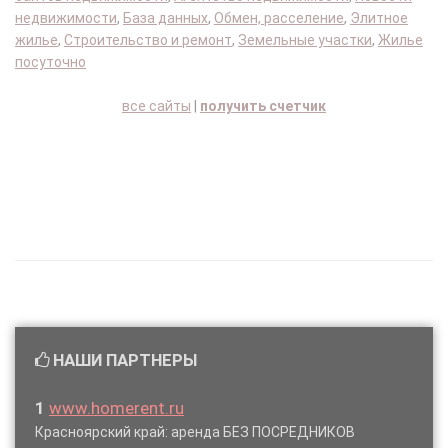
недвижимости
,
База данных
,
Обмен, расселение
,
Элитное
жилье
,
Строительство и ремонт
,
Земельные участки
,
Жилье
посуточно
все сайты
|
получить счетчик
НАШИ ПАРТНЕРЫ
1
www.homerent.ru
Красноярский край: аренда БЕЗ ПОСРЕДНИКОВ