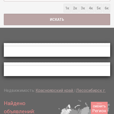
1к
2к
3к
4к
5к
6к
Недвижимость:
Красноярский край.
Лесосибирск г.
|
Найдено
СМЕНИТЬ
Регион
объявлений: