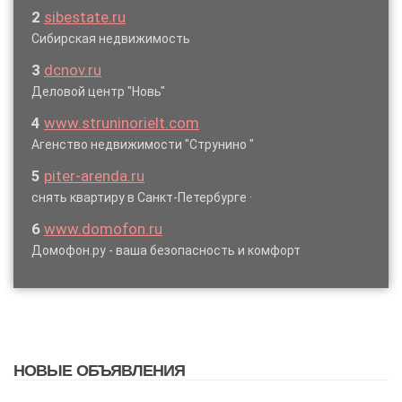
2
sibestate.ru
Сибирская недвижимость
3
dcnov.ru
Деловой центр "Новь"
4
www.struninorielt.com
Агенство недвижимости "Струнино "
5
piter-arenda.ru
снять квартиру в Санкт-Петербурге ·
6
www.domofon.ru
Домофон.ру - ваша безопасность и комфорт
НОВЫЕ ОБЪЯВЛЕНИЯ