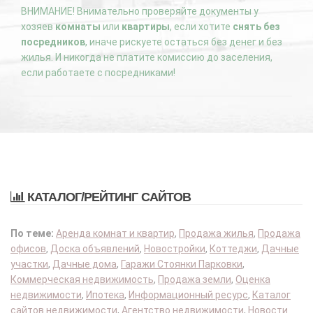
ВНИМАНИЕ! Внимательно проверяйте документы у
хозяев
комнаты
или
квартиры
, если хотите
снять без
посредников
, иначе рискуете остаться без денег и без
жилья. И никогда не платите комиссию до заселения,
если работаете с посредниками!
КАТАЛОГ/РЕЙТИНГ САЙТОВ
По теме:
Аренда комнат и квартир
,
Продажа жилья
,
Продажа
офисов
,
Доска объявлений
,
Новостройки
,
Коттеджи
,
Дачные
участки
,
Дачные дома
,
Гаражи Стоянки Парковки
,
Коммерческая недвижимость
,
Продажа земли
,
Оценка
недвижимости
,
Ипотека
,
Информационный ресурс
,
Каталог
сайтов недвижимости
,
Агентство недвижимости
,
Новости