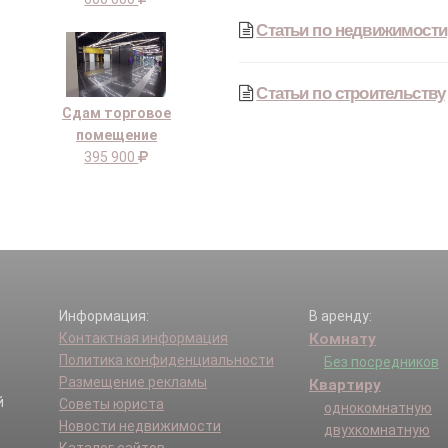
Статьи по недвижимости
Статьи по строительству
Сдам торговое
помещение
395 900
Информация:
В аренду:
Контактная информация
Комнату
Политика конфиденциальности
Без посредников
Размещение рекламы
Квартиру
й
Советы юриста
однокомнатную
Новости недвижимости
двухкомнатную