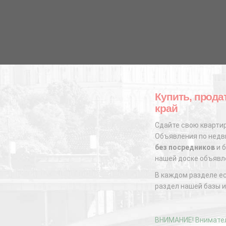
Купить, прода
край
Сдайте свою квартир
Объявления по недви
без посредников
и б
нашей доске объявл
В каждом разделе е
раздел нашей базы и
ВНИМАНИЕ! Внимател