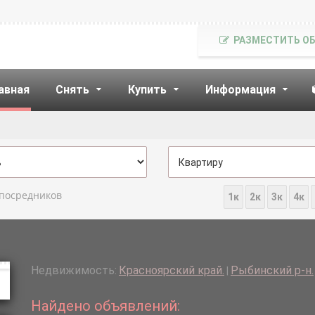
РАЗМЕСТИТЬ О
авная
Снять
Купить
Информация
 посредников
1к
2к
3к
4к
Недвижимость:
Красноярский край.
Рыбинский р-н.
|
Найдено объявлений: