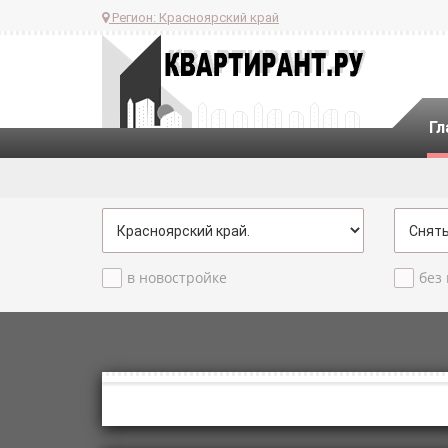
Регион:
Красноярский край
Гл
в новостройке
без