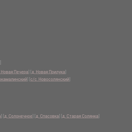
]
. Новая Печера
]
[
д. Новая Прилука
]
вокамалинский
]
[
с/с. Новосолянский
]
а
]
[
д. Солонечное
]
[
д. Спасовка
]
[
д. Старая Солянка
]