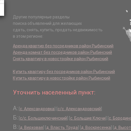
Другие популярные разделы
поиска объявлений для желающих
сдать, снять, купить, продать недвижимость
в этом регионе:
Аренда квартир без посредников район Рыбинский
Аренда комнат без посредников район Рыбинский
Снять квартиру в новостройке район Рыбинский
Купить квартиру без посредников район Рыбинский
Купить квартиру в новостройке район Рыбинский
Уточнить населенный пункт:
А:
[
с. Александровка
]
[
с/с. Александровский
]
Б:
[
с/с. Большеключинский
]
[
с. Большие Ключи
]
[
с. Бородин
В:
[
д. Верховая
]
[
д. Власть Труда
]
[
д. Воскресенка
]
[
д. Высо