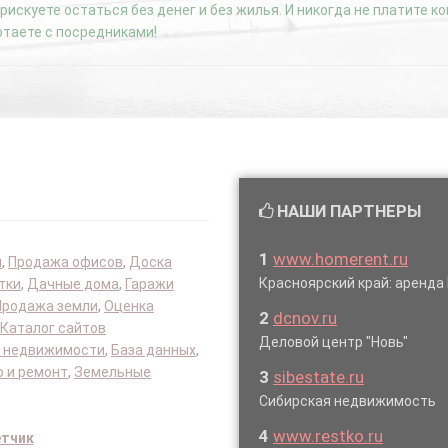
е рискуете остаться без денег и без жилья. И никогда не платите 
отаете с посредниками!
НАШИ ПАРТНЕРЫ
1
www.homerent.ru
я
,
Продажа офисов
,
Доска
Красноярский край: аренд
тки
,
Дачные дома
,
Гаражи
Продажа земли
,
Оценка
2
dcnov.ru
Каталог сайтов
Деловой центр "Новь"
 недвижимости
,
База данных
,
 и ремонт
,
Земельные
3
sibestate.ru
Сибирская недвижимость
4
www.restko.ru
етчик