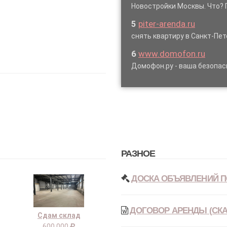
Новостройки Москвы. Что? 
5
piter-arenda.ru
снять квартиру в Санкт-Пет
6
www.domofon.ru
Домофон.ру - ваша безопас
РАЗНОЕ
ДОСКА ОБЪЯВЛЕНИЙ П
ДОГОВОР АРЕНДЫ (СКА
Сдам склад
600 000