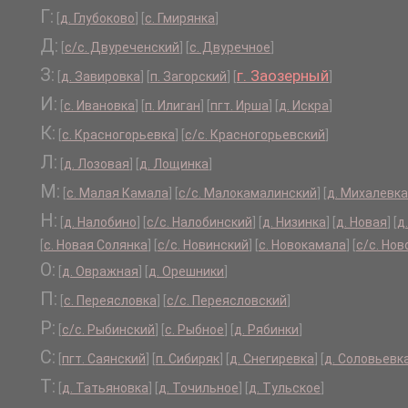
Г:
[
д. Глубоково
]
[
с. Гмирянка
]
Д:
[
с/с. Двуреченский
]
[
с. Двуречное
]
З:
г. Заозерный
[
д. Завировка
]
[
п. Загорский
]
[
]
И:
[
с. Ивановка
]
[
п. Илиган
]
[
пгт. Ирша
]
[
д. Искра
]
К:
[
с. Красногорьевка
]
[
с/с. Красногорьевский
]
Л:
[
д. Лозовая
]
[
д. Лощинка
]
М:
[
с. Малая Камала
]
[
с/с. Малокамалинский
]
[
д. Михалевка
Н:
[
д. Налобино
]
[
с/с. Налобинский
]
[
д. Низинка
]
[
д. Новая
]
[
д
[
с. Новая Солянка
]
[
с/с. Новинский
]
[
с. Новокамала
]
[
с/с. Но
О:
[
д. Овражная
]
[
д. Орешники
]
П:
[
с. Переясловка
]
[
с/с. Переясловский
]
Р:
[
с/с. Рыбинский
]
[
с. Рыбное
]
[
д. Рябинки
]
С:
[
пгт. Саянский
]
[
п. Сибиряк
]
[
д. Снегиревка
]
[
д. Соловьевк
Т:
[
д. Татьяновка
]
[
д. Точильное
]
[
д. Тульское
]