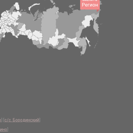
Регион
о
]
[
с/с. Бородинский
]
тино
]