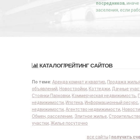
посредников
, инач
заселения, если раб
КАТАЛОГ/РЕЙТИНГ САЙТОВ
По теме:
Аренда комнат и квартир
,
Продажа жиль
объявлений
,
Новостройки
,
Коттеджи
,
Дачные учас
Стоянки Парковки
,
Коммерческая недвижимость
,
недвижимости
,
Ипотека
,
Информационный ресурс
,
недвижимости
,
Агентство недвижимости
,
Новости
Обмен, расселение
,
Элитное жилье
,
Строительство
участки
,
Жилье посуточно
все сайты
|
получить сч