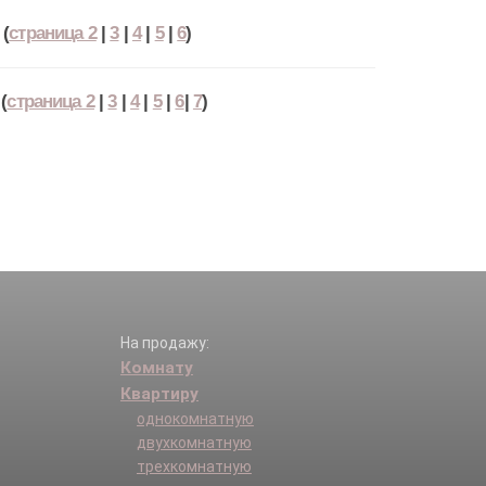
(
страница 2
|
3
|
4
|
5
|
6
)
(
страница 2
|
3
|
4
|
5
|
6
|
7
)
На продажу:
Комнату
Квартиру
однокомнатную
двухкомнатную
трехкомнатную