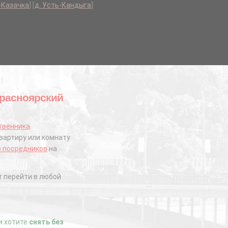
-Казачка
]
[
д. Усть-Кандыга
]
Красноярский
твенника
.
вартиру или комнату
з посредников
на
 перейти в любой
ли хотите
снять без