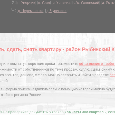
У:
[
п. Унерчик
]
[
п. Урал
]
[
с. Успенка
]
[
с/с. Успенский
]
[
д. Усть
Ч:
[
д. Черемшанка
]
[
д. Чуриново
]
ть, сдать, снять квартиру - район Рыбинский 
у или комнату в короткие сроки - разместите
объявление от собс
жимости от собственников по теме продам, куплю, сдам, сниму к
ез агентов, дешево, с фото, можно оставить и найти в разделе
бе
ений.
сть форма поиска недвижимости, с помощью которой можно будет
 любого региона России.
ьно проверяйте документы у хозяев
комнаты
или
квартиры
, ес